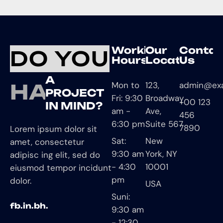
Working
Our
Contac
DO YOU
Hours
Location
Us
A
HAVE
Mon to
123,
admin@ex
PROJECT
Fri: 9:30
Broadway
+00 123
IN MIND?
am -
Ave,
456
6:30 pm
Suite 567
7890
Lorem ipsum dolor sit
Sat:
New
amet, consectetur
9:30 am
York, NY
adipisc ing elit, sed do
- 4:30
10001
eiusmod tempor incidunt
pm
dolor.
USA
Suni:
fb.
in.
bh.
9:30 am
- 12:30