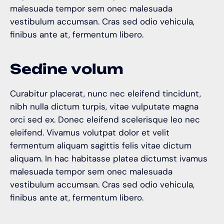
malesuada tempor sem onec malesuada
vestibulum accumsan. Cras sed odio vehicula,
finibus ante at, fermentum libero.
S
e
d
i
n
e
v
o
l
u
m
Curabitur placerat, nunc nec eleifend tincidunt,
nibh nulla dictum turpis, vitae vulputate magna
orci sed ex. Donec eleifend scelerisque leo nec
eleifend. Vivamus volutpat dolor et velit
fermentum aliquam sagittis felis vitae dictum
aliquam. In hac habitasse platea dictumst ivamus
malesuada tempor sem onec malesuada
vestibulum accumsan. Cras sed odio vehicula,
finibus ante at, fermentum libero.