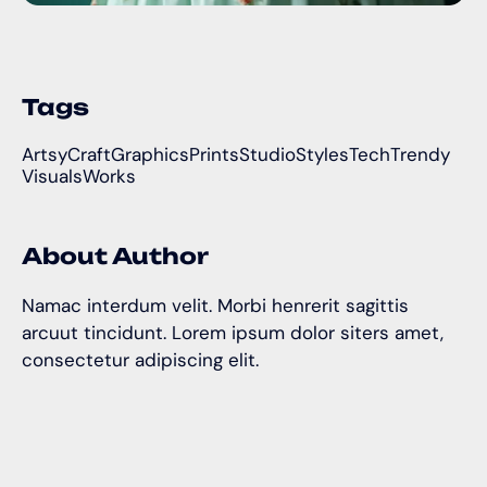
Tags
Artsy
Craft
Graphics
Prints
Studio
Styles
Tech
Trendy
Visuals
Works
About Author
Namac interdum velit. Morbi henrerit sagittis
arcuut tincidunt. Lorem ipsum dolor siters amet,
consectetur adipiscing elit.