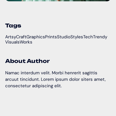
Tags
Artsy
Craft
Graphics
Prints
Studio
Styles
Tech
Trendy
Visuals
Works
About Author
Namac interdum velit. Morbi henrerit sagittis
arcuut tincidunt. Lorem ipsum dolor siters amet,
consectetur adipiscing elit.