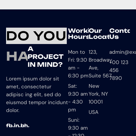
Working
Our
Contac
DO YOU
Hours
Location
Us
A
HAVE
Mon to
123,
admin@ex
PROJECT
Fri: 9:30
Broadway
+00 123
IN MIND?
am -
Ave,
456
6:30 pm
Suite 567
7890
Lorem ipsum dolor sit
Sat:
New
amet, consectetur
9:30 am
York, NY
adipisc ing elit, sed do
- 4:30
10001
eiusmod tempor incidunt
pm
dolor.
USA
Suni:
fb.
in.
bh.
9:30 am
- 12:30